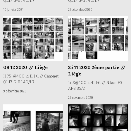
QL17 G-III 40/1.7
QL17 G-III 40/1.7
10 janvier 2021
21 décembre 2020
09 12 2020 // Liège
25 11 2020 2ème partie //
Liège
HP5+@400 id-11 1+1 // Canonet
QL17 G-III 40/1.7
TriX@400 id-11 1+1 // Nikon F3
AI-S 35/2
9 décembre 2020
25 novembre 2020