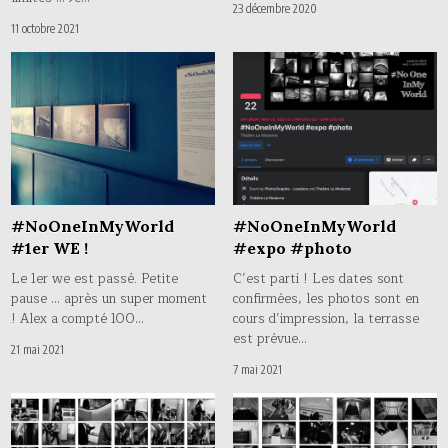
23 décembre 2020
11 octobre 2021
#NoOneInMyWorld
#NoOneInMyWorld
#1er WE !
#expo #photo
Le 1er we est passé. Petite
C’est parti ! Les dates sont
pause … après un super moment
confirmées, les photos sont en
! Alex a compté 100…
cours d’impression, la terrasse
est prévue…
21 mai 2021
7 mai 2021