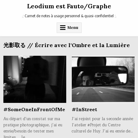
Skip
Leodium est Fauto/Graphe
to
content
.: Carnet de notes à usage personnel & quasi-confidentiel :.
Menu
光影取る // Écrire avec l'Ombre et la Lumière
#SomeOneInFrontOfMe
#InStreet
Au départ d’un constat sur ma
J’ai rejoint pour la seconde année
pratique photographique, j’ai eu
l’atelier #Projet du Centre
envie/besoin de tester mes
culturel de Huy. J’ai eu envie de…
limites … Je…