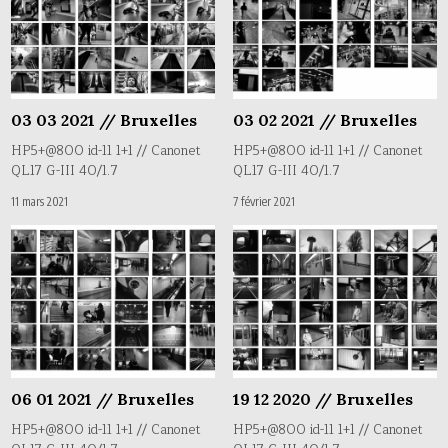
03 03 2021 // Bruxelles
03 02 2021 // Bruxelles
HP5+@800 id-11 1+1 // Canonet
HP5+@800 id-11 1+1 // Canonet
QL17 G-III 40/1.7
QL17 G-III 40/1.7
11 mars 2021
7 février 2021
06 01 2021 // Bruxelles
19 12 2020 // Bruxelles
HP5+@800 id-11 1+1 // Canonet
HP5+@800 id-11 1+1 // Canonet