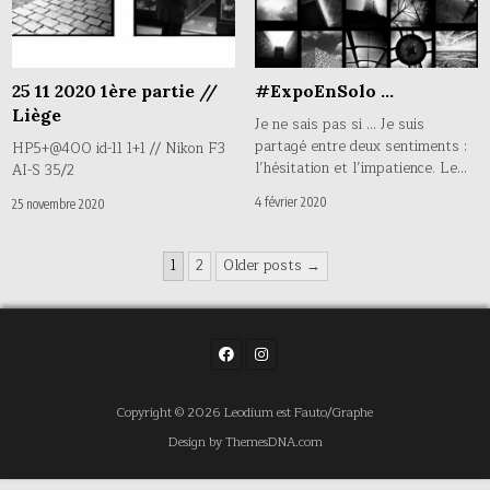
25 11 2020 1ère partie //
#ExpoEnSolo …
Liège
Je ne sais pas si … Je suis
partagé entre deux sentiments :
HP5+@400 id-11 1+1 // Nikon F3
l’hésitation et l’impatience. Le…
AI-S 35/2
4 février 2020
25 novembre 2020
Pagination
1
2
Older posts →
des
publications
Copyright © 2026 Leodium est Fauto/Graphe
Design by ThemesDNA.com