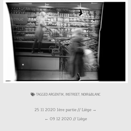
TAGGED
ARGENTIK
,
INSTREET
,
NOIR&BLANC
Navigation
25 11 2020 1ère partie // Liège →
de
← 09 12 2020 // Liège
l’article