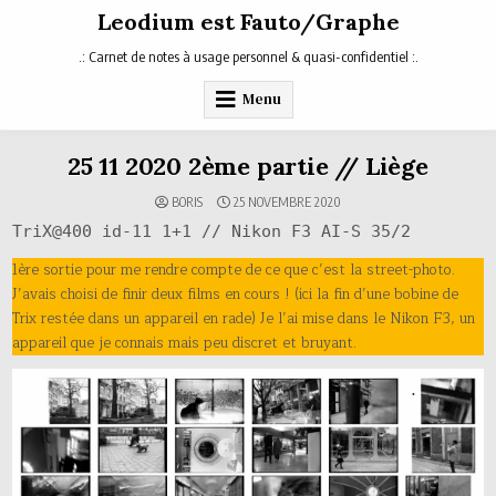
Skip
Leodium est Fauto/Graphe
to
content
.: Carnet de notes à usage personnel & quasi-confidentiel :.
Menu
25 11 2020 2ème partie // Liège
BORIS
25 NOVEMBRE 2020
TriX@400 id-11 1+1 // Nikon F3 AI-S 35/2
1ère sortie pour me rendre compte de ce que c’est la street-photo.
J’avais choisi de finir deux films en cours ! (ici la fin d’une bobine de
Trix restée dans un appareil en rade) Je l’ai mise dans le Nikon F3, un
appareil que je connais mais peu discret et bruyant.