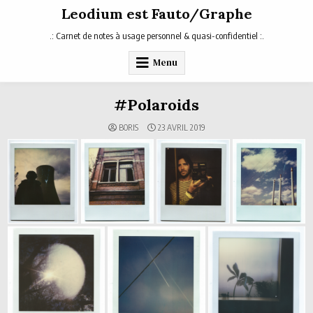
Skip
Leodium est Fauto/Graphe
to
content
.: Carnet de notes à usage personnel & quasi-confidentiel :.
Menu
#Polaroids
BORIS
23 AVRIL 2019