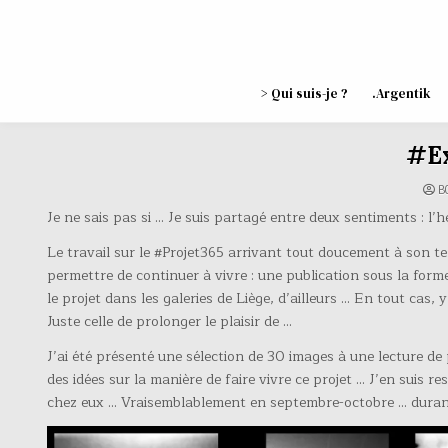
Skip
to
content
> Qui suis-je ?
.Argentik
#E
B
Je ne sais pas si … Je suis partagé entre deux sentiments : l’h
Le travail sur le #Projet365 arrivant tout doucement à son ter
permettre de continuer à vivre : une publication sous la form
le projet dans les galeries de Liège, d’ailleurs … En tout cas,
Juste celle de prolonger le plaisir de …
J’ai été présenté une sélection de 30 images à une lecture de p
des idées sur la manière de faire vivre ce projet … J’en suis r
chez eux … Vraisemblablement en septembre-octobre … duran