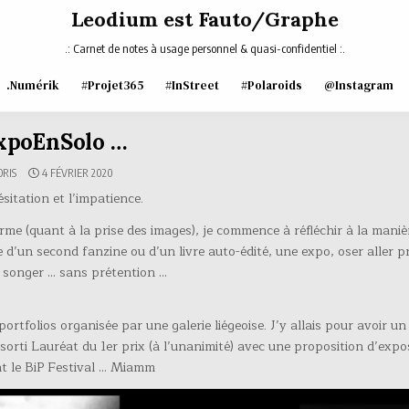
Leodium est Fauto/Graphe
.: Carnet de notes à usage personnel & quasi-confidentiel :.
.Numérik
#Projet365
#InStreet
#Polaroids
@Instagram
xpoEnSolo …
ORIS
4 FÉVRIER 2020
ésitation et l’impatience.
me (quant à la prise des images), je commence à réfléchir à la manièr
e d’un second fanzine ou d’un livre auto-édité, une expo, oser aller p
 y songer … sans prétention …
ortfolios organisée par une galerie liégeoise. J’y allais pour avoir un 
essorti Lauréat du 1er prix (à l’unanimité) avec une proposition d’expo
t le BiP Festival … Miamm