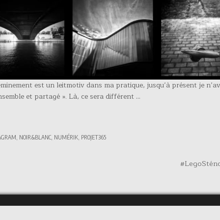
heminement est un leitmotiv dans ma pratique, jusqu’à présent je n’av
nsemble et partagé ». Là, ce sera différent …
AGRAM
,
NOIR&BLANC
,
NUMÉRIK
,
PROJET365
#LegoStén