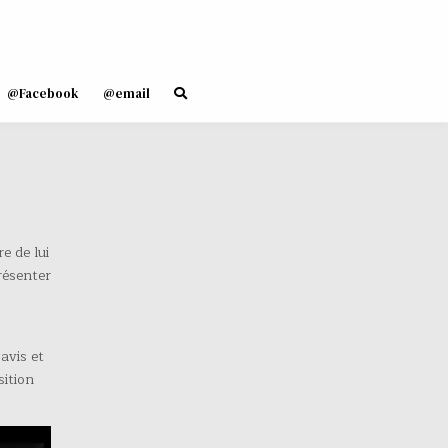
@Facebook
@email
e de lui
résenter
avis et
sition