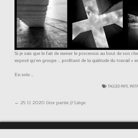
Si je sais que le fait de mener le processus au bout de son c
exposé qu’en groupe … profitant de la quiétude du travail « e
En solo …
TAGGED
INFO
,
INST
Navigation
← 25 11 2020 1ère partie // Liège
de
l’article