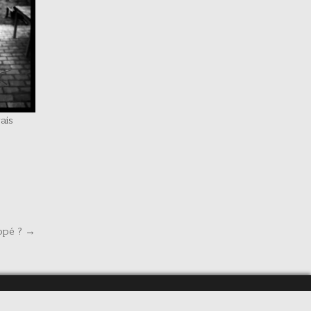
ais
opé ? →