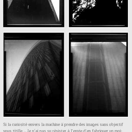
Si la curiosité envers la machine à prendre des images sans objectif
vous titille … Je n’ai pas su résister à l’envie d’en fabriquer un moi-