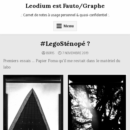
Skip
Leodium est Fauto/Graphe
to
content
.: Carnet de notes à usage personnel & quasi-confidentiel :.
Menu
#LegoSténopé ?
BORIS
7 NOVEMBRE 2019
Premiers essais … Papier Foma qu’il me restait dans le matériel du
labo