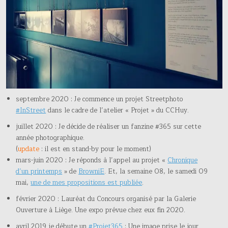
septembre 2020 : Je commence un projet Streetphoto
#InStreet
dans le cadre de l’atelier « Projet » du CCHuy.
juillet 2020 : Je décide de réaliser un fanzine #365 sur cette
année photographique.
(
update
: il est en stand-by pour le moment)
mars-juin 2020 : Je réponds à l’appel au projet «
Chronique
d’un printemps
» de
BrowniE
. Et, la semaine 08, le samedi 09
mai,
une de mes propositions est publiée
.
février 2020 : Lauréat du Concours organisé par la Galerie
Ouverture à Liège. Une expo prévue chez eux fin 2020.
avril 2019 je débute un
#Projet365
: Une image prise le jour