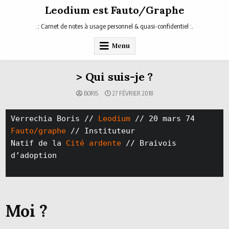
Skip
Leodium est Fauto/Graphe
to
content
.: Carnet de notes à usage personnel & quasi-confidentiel :.
Menu
> Qui suis-je ?
BORIS
27 FÉVRIER 2018
Verrechia Boris // 
Leodium
Fauto/graphe
 // Instituteur

Natif de la 
Cité ardente
 // Braivois 
d’adoption

Moi ?