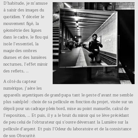
D’habitude, je m’amuse
à saisir des images du
quotidien. Y déceler le
mouvement figé, la
géométrie des lignes
dans le cadre, le flou qui
isole l’essentiel, la
magie des ombres
diurnes et des lumières
nocturnes, l’effet miroir
des reflets, …
A côté du capteur
numérique, j’aère les
appareils argentiques de grand-papa tant le geste d’avant me semble
plus sain(ple) : choix de sa pellicule en fonction du projet, visée sur un
dépoli pour un cadrage plein bord, mise au point manuelle, calcul de
l’exposition, … Et puis, il y a le bruit du miroir qui se lève précédant
de peu celui de l’obturateur qui s’ouvre déversant la Lumière sur la
pellicule d’argent. Et puis l’Odeur du laboratoire et de la consistance
de son Obscurité.