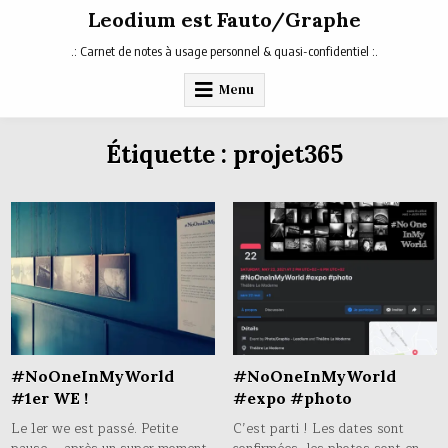
Skip
Leodium est Fauto/Graphe
to
content
.: Carnet de notes à usage personnel & quasi-confidentiel :.
Menu
Étiquette :
projet365
#NoOneInMyWorld
#NoOneInMyWorld
#1er WE !
#expo #photo
Le 1er we est passé. Petite
C’est parti ! Les dates sont