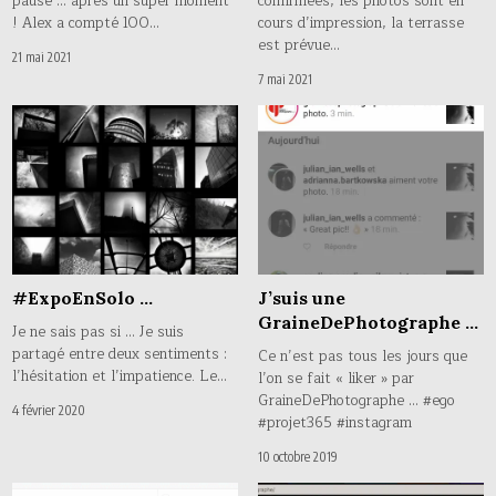
pause … après un super moment
confirmées, les photos sont en
! Alex a compté 100…
cours d’impression, la terrasse
est prévue…
21 mai 2021
7 mai 2021
#ExpoEnSolo …
J’suis une
GraineDePhotographe …
Je ne sais pas si … Je suis
partagé entre deux sentiments :
Ce n’est pas tous les jours que
l’hésitation et l’impatience. Le…
l’on se fait « liker » par
GraineDePhotographe … #ego
4 février 2020
#projet365 #instagram
10 octobre 2019