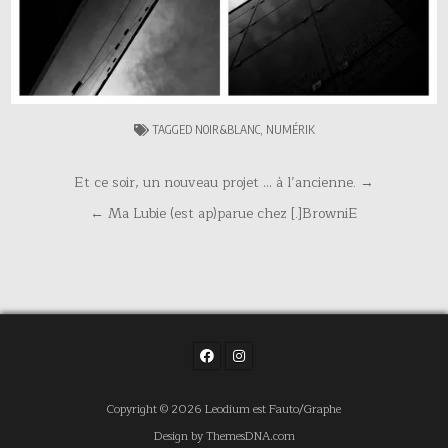
TAGGED
NOIR&BLANC
,
NUMÉRIK
Navigation
Et ce soir, un nouveau projet … à l’ancienne. →
de
← Ma Lubie (est ap)parue chez [.]BrowniE
l’article
Copyright © 2026 Leodium est Fauto/Graphe
Design by ThemesDNA.com