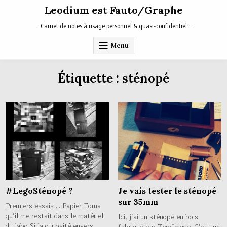
Skip
Leodium est Fauto/Graphe
to
content
.: Carnet de notes à usage personnel & quasi-confidentiel :.
Menu
Étiquette :
sténopé
#LegoSténopé ?
Je vais tester le sténopé
sur 35mm
Premiers essais … Papier Foma
qu’il me restait dans le matériel
Ici, j’ai un sténopé en bois
du labo Si la curiosité envers…